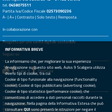
tel.
0458075511
Partita Iva/Codice Fiscale
02573090236
A-
|
A+
|
Contrasto
|
Solo testo
|
Reimposta
In collaborazione con
Progetto per una sanità digitale sostenibile
INFORMATIVA BREVE
Seguici su
La informiamo che, per migliorare la sua esperienza
dinavigazione su questo sito web, Aulss 9 Scaligera utilizza
Aulss 9
Direttore
diversi tipi di cookie, tra cui:
Cookie di tipo funzionale alla navigazione (functionality
Quick links
cookie); Cookie di tipo pubblicitario (advertisng cookie);
Cookie di tipo statistico (performance cookie); che
Mappa del sito
consentono di accedere a dati personali raccolti durante la
Sedi e contatti
navigazione. Nella pagina della Informativa Estesa che può
PEC: prevenzione.aulss9@pecveneto.it
consultare
QUI
sono presenti le istruzioni per negare il