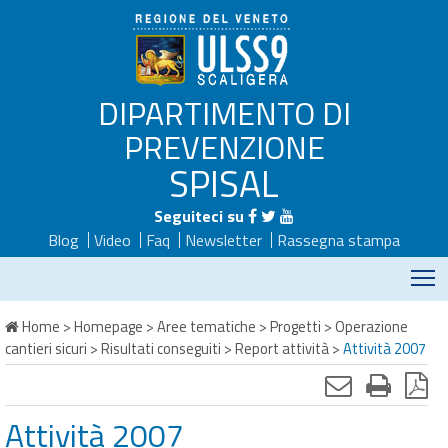
DIPARTIMENTO DI
PREVENZIONE
SPISAL
Seguiteci su
Blog
Video
Faq
Newsletter
Rassegna stampa
M
Home
>
Homepage
>
Aree tematiche
>
Progetti
>
Operazione
cantieri sicuri
>
Risultati conseguiti
>
Report attività
>
Attività 2007
Attività 2007