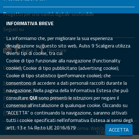
Progetto per una sanità digitale sostenibile
INFORMATIVA BREVE
Seguici su
La informiamo che, per migliorare la sua esperienza
dinavigazione su questo sito web, Aulss 9 Scaligera utilizza
Aulss 9
Direttore
diversi tipi di cookie, tra cui:
Cookie di tipo funzionale alla navigazione (functionality
Quick links
cookie); Cookie di tipo pubblicitario (advertisng cookie);
Cookie di tipo statistico (performance cookie); che
Mappa del sito
consentono di accedere a dati personali raccolti durante la
Sedi e contatti
navigazione. Nella pagina della Informativa Estesa che può
PEC: prevenzione.aulss9@pecveneto.it
consultare
QUI
sono presenti le istruzioni per negare il
Cookies policy
consenso all’installazione di qualunque cookie. Cliccando su
Privacy
“ACCETTA” o continuando la navigazione, saranno attivati
tutti i cookie specificati nell’informativa Estesa ai sensi degli
artt. 13 e 14 Re.to UE 2016/679
CREDITS Concept:
MyS srl.
Piattaforma:
WebQuality
ACCETTA
TORNA SU