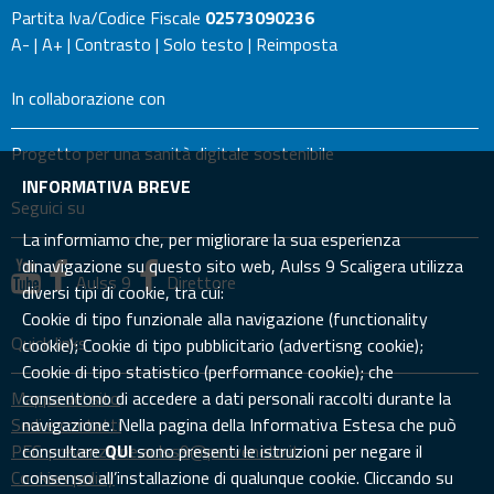
Partita Iva/Codice Fiscale
02573090236
A-
|
A+
|
Contrasto
|
Solo testo
|
Reimposta
In collaborazione con
Progetto per una sanità digitale sostenibile
INFORMATIVA BREVE
Seguici su
La informiamo che, per migliorare la sua esperienza
dinavigazione su questo sito web, Aulss 9 Scaligera utilizza
Aulss 9
Direttore
diversi tipi di cookie, tra cui:
Cookie di tipo funzionale alla navigazione (functionality
Quick links
cookie); Cookie di tipo pubblicitario (advertisng cookie);
Cookie di tipo statistico (performance cookie); che
Mappa del sito
consentono di accedere a dati personali raccolti durante la
Sedi e contatti
navigazione. Nella pagina della Informativa Estesa che può
PEC: prevenzione.aulss9@pecveneto.it
consultare
QUI
sono presenti le istruzioni per negare il
Cookies policy
consenso all’installazione di qualunque cookie. Cliccando su