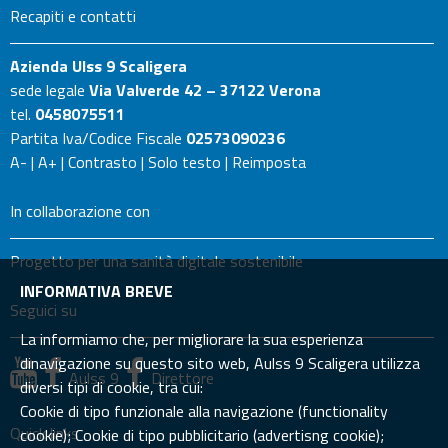
Recapiti e contatti
Azienda Ulss 9 Scaligera
sede legale
Via Valverde 42 – 37122 Verona
tel.
0458075511
Partita Iva/Codice Fiscale
02573090236
A-
|
A+
|
Contrasto
|
Solo testo
|
Reimposta
In collaborazione con
Progetto per una sanità digitale sostenibile
INFORMATIVA BREVE
Seguici su
La informiamo che, per migliorare la sua esperienza
dinavigazione su questo sito web, Aulss 9 Scaligera utilizza
Aulss 9
Direttore
diversi tipi di cookie, tra cui:
Cookie di tipo funzionale alla navigazione (functionality
Quick links
cookie); Cookie di tipo pubblicitario (advertisng cookie);