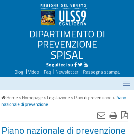
DIPARTIMENTO DI
PREVENZIONE
SPISAL
Seguiteci su
Blog
Video
Faq
Newsletter
Rassegna stampa
M
Home
>
Homepage
>
Legislazione
>
Piani di prevenzione
>
Piano
nazionale di prevenzione
Piano nazionale di prevenzione