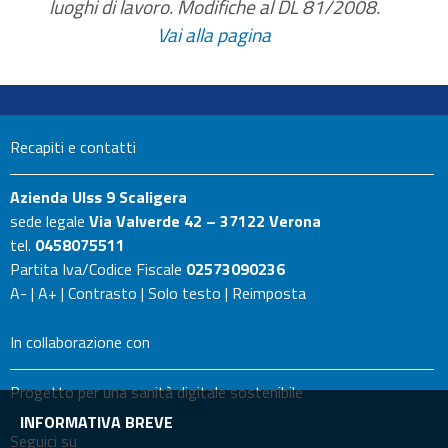
luoghi di lavoro. Modifiche al DL 81/2008.
Vai alla pagina
Recapiti e contatti
Azienda Ulss 9 Scaligera
sede legale
Via Valverde 42 – 37122 Verona
tel.
0458075511
Partita Iva/Codice Fiscale
02573090236
A-
|
A+
|
Contrasto
|
Solo testo
|
Reimposta
In collaborazione con
Progetto per una sanità digitale sostenibile
INFORMATIVA BREVE
Seguici su